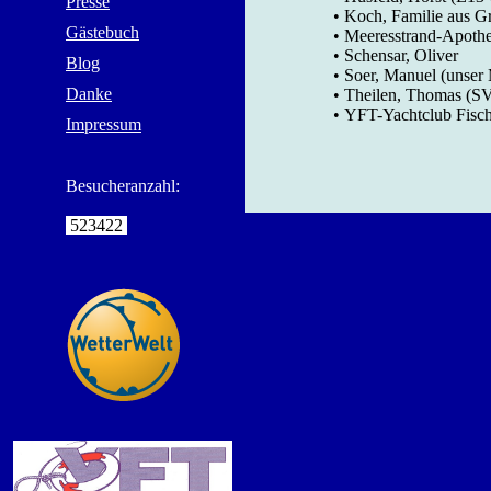
Presse
• Koch, Familie aus 
Gästebuch
• Meeresstrand-Apoth
• Schensar, Oliver
Blog
• Soer, Manuel (unser 
Danke
• Theilen, Thomas (S
• YFT-Yachtclub Fisch
Impressum
Besucheranzahl:
523422