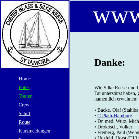
www
Danke:
Home
Fotos
Wir, Silke Reese und 
Tat unterstützt haben
Touren
namentlich erwähnen:
Crew
• Backe, Olaf (Stahlba
Schiff
•
C.Plath-Hamburg
• Dr. med. Wurz, Mich
Route
• Drokosch, Volker
Kurzmeldungen
• Freiberg, Paul (Webm
• Husfeld, Horst (E13