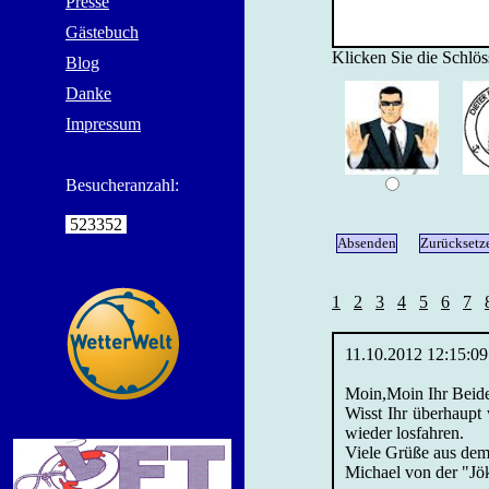
Presse
Gästebuch
Klicken Sie die Schlö
Blog
Danke
Impressum
Besucheranzahl:
523352
1
2
3
4
5
6
7
11.10.2012 12:15:09
Moin,Moin Ihr Beid
Wisst Ihr überhaupt
wieder losfahren.
Viele Grüße aus dem
Michael von der "Jö