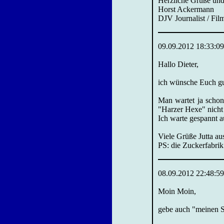
Herzliche Grüße un
Horst Ackermann
DJV Journalist / Fil
09.09.2012 18:33:09
Hallo Dieter,
ich wünsche Euch gut
Man wartet ja schon 
"Harzer Hexe" nicht 
Ich warte gespannt a
Viele Grüße Jutta a
PS: die Zuckerfabrik 
08.09.2012 22:48:59
Moin Moin,
gebe auch "meinen S