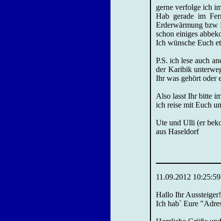
gerne verfolge ich i
Hab gerade im Fern
Erderwärmung bzw Me
schon einiges abbe
Ich wünsche Euch et
P.S. ich lese auch a
der Karibik unterweg
Ihr was gehört oder e
Also lasst Ihr bitte
ich reise mit Euch u
Ute und Ulli (er be
aus Haseldorf
11.09.2012 10:25:59
Hallo Ihr Aussteiger!
Ich hab` Eure "Adre