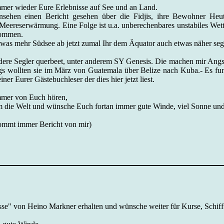
mmer wieder Eure Erlebnisse auf See und an Land.
sehen einen Bericht gesehen über die Fidjis, ihre Bewohner He
ereserwärmung. Eine Folge ist u.a. unberechenbares unstabiles Wett
kommen.
was mehr Südsee ab jetzt zumal Ihr dem Äquator auch etwas näher sege
ndere Segler querbeet, unter anderem SY Genesis. Die machen mir Angst,
s wollten sie im März von Guatemala über Belize nach Kuba.- Es funkt
iner Eurer Gästebuchleser der dies hier jetzt liest.
 immer von Euch hören,
m die Welt und wünsche Euch fortan immer gute Winde, viel Sonne und 
kommt immer Bericht von mir)
sse" von Heino Markner erhalten und wünsche weiter für Kurse, Schif