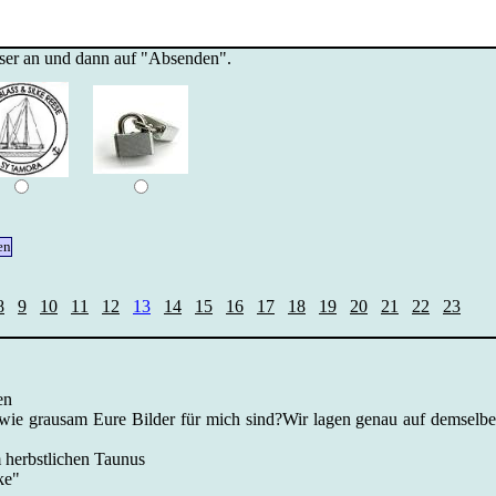
sser an und dann auf "Absenden".
8
9
10
11
12
13
14
15
16
17
18
19
20
21
22
23
en
 wie grausam Eure Bilder für mich sind?Wir lagen genau auf demselbe
 herbstlichen Taunus
ke"